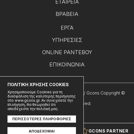
ΕΤΑΙΡΕΊΑ
ΒΡΑΒΕΊΑ
ΈΡΓΑ
ΥΠΗΡΕΣΊΕΣ
ONLINE ΡΑΝΤΕΒΟΎ
ΕΠΙΚΟΙΝΩΝΊΑ
ΠΟΛΙΤΙΚΗ ΧΡΗΣΗΣ COOKIES
Χρησιμοποιούμε Cookies για τη
Όροι Χρήσης - Πολιτική Απορρήτου
// Gcons Copyright ©
διασφάλιση της καλύτερης περιήγησης
στο www.gcons.gr. Αν συνεχίσετε την
2026 All rights reserved.
πλοήγηση, θα θεωρηθεί ότι
αποδέχεστε την πολιτική μας.
ΠΕΡΙΣΣΟΤΕΡΕΣ ΠΛΗΡΟΦΟΡΙΕΣ
GCONS PARTNER
ΑΠΟΔΕΧΟΜΑΙ