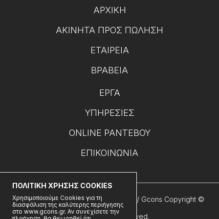
ΑΡΧΙΚΉ
ΑΚΊΝΗΤΑ ΠΡΟΣ ΠΏΛΗΣΗ
ΕΤΑΙΡΕΊΑ
ΒΡΑΒΕΊΑ
ΈΡΓΑ
ΥΠΗΡΕΣΊΕΣ
ONLINE ΡΑΝΤΕΒΟΎ
ΕΠΙΚΟΙΝΩΝΊΑ
ΠΟΛΙΤΙΚΗ ΧΡΗΣΗΣ COOKIES
Χρησιμοποιούμε Cookies για τη
Όροι Χρήσης - Πολιτική Απορρήτου
// Gcons Copyright ©
διασφάλιση της καλύτερης περιήγησης
στο www.gcons.gr. Αν συνεχίσετε την
2026 All rights reserved.
πλοήγηση, θα θεωρηθεί ότι